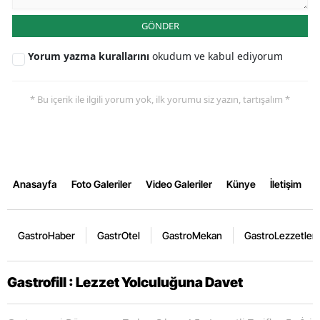
GÖNDER
Yorum yazma kurallarını
okudum ve kabul ediyorum
* Bu içerik ile ilgili yorum yok, ilk yorumu siz yazın, tartışalım *
Anasayfa
Foto Galeriler
Video Galeriler
Künye
İletişim
GastroHaber
GastrOtel
GastroMekan
GastroLezzetler
Gastrofill : Lezzet Yolculuğuna Davet