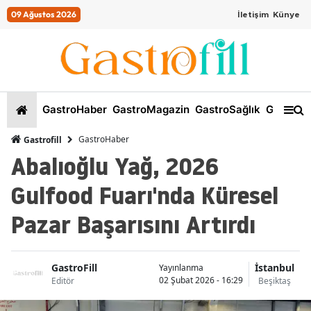
09 Ağustos 2026
İletişim
Künye
GastroHaber
GastroMagazin
GastroSağlık
GastroKi
GastroHaber
Gastrofill
Abalıoğlu Yağ, 2026
Gulfood Fuarı'nda Küresel
Pazar Başarısını Artırdı
GastroFill
İstanbul
Yayınlanma
02 Şubat 2026 - 16:29
Editör
Beşiktaş