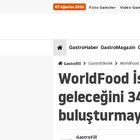
07 Ağustos 2026
Foto Galeriler
Video Gale
GastroHaber
GastroMagazin
G
GastroEtkinlik
WorldFood İ
Gastrofill
WorldFood İ
geleceğini 3
buluşturmaya
GastroFill