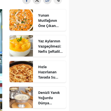
Yunan
Mutfağının
Öne Çıkan
Mezesi:
Tirokafteri
Yaz Aylarının
Nasıl Yapılır?
Vazgeçilmezi:
Nefis Şeftalili
Muhallebi
Tarifi!
Hızla
Hazırlanan
Tavada Su
Böreği Tarifi:
10 Dakikada
Denizli Yanık
Sofralarınıza
Yoğurdu
Lezzet Katın!
Dünya
Sofrasına Çıktı