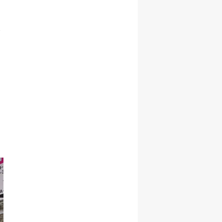
Başarı ile
Büyüme Hızını
Korudu!