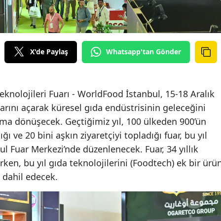
X'de Paylaş
Whatsapp'tan Gönder
eknolojileri Fuarı - WorldFood İstanbul, 15-18 Aralık
larını açarak küresel gıda endüstrisinin geleceğini
rma dönüşecek. Geçtiğimiz yıl, 100 ülkeden 900’ün
ğı ve 20 bini aşkın ziyaretçiyi topladığı fuar, bu yıl
l Fuar Merkezi’nde düzenlenecek. Fuar, 34 yıllık
rken, bu yıl gıda teknolojilerini (Foodtech) ek bir ürü
 dahil edecek.