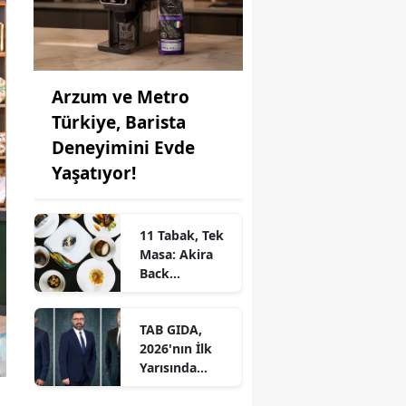
Arzum ve Metro
Türkiye, Barista
Deneyimini Evde
Yaşatıyor!
11 Tabak, Tek
Masa: Akira
Back
İstanbul’dan
Ayrıcalıklı
TAB GIDA,
Chef’s Table
2026'nın İlk
Yarısında
Etkileyici
Operasyonel