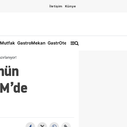
İletişim
Künye
Mutfak
GastroMekan
GastrOtel
zırlanıyor!
ünün
FM’de