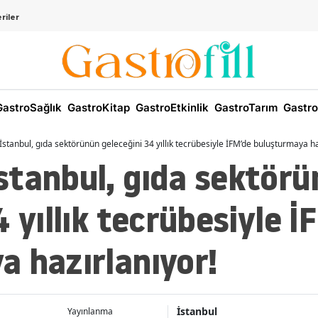
riler
astroSağlık
GastroKitap
GastroEtkinlik
GastroTarım
Gastro
stanbul, gıda sektörünün geleceğini 34 yıllık tecrübesiyle İFM’de buluşturmaya ha
stanbul, gıda sektör
4 yıllık tecrübesiyle İ
 hazırlanıyor!
İstanbul
Yayınlanma