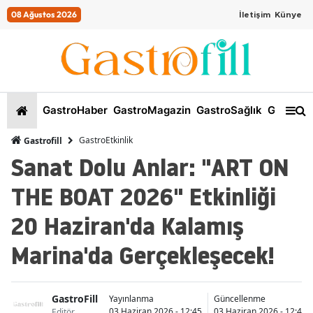
08 Ağustos 2026
İletişim
Künye
GastroHaber
GastroMagazin
GastroSağlık
GastroKi
GastroEtkinlik
Gastrofill
Sanat Dolu Anlar: "ART ON
THE BOAT 2026" Etkinliği
20 Haziran'da Kalamış
Marina'da Gerçekleşecek!
GastroFill
Yayınlanma
Güncellenme
03 Haziran 2026 - 12:45
03 Haziran 2026 - 12:46
Editör