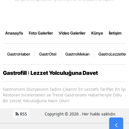
Anasayfa
Foto Galeriler
Video Galeriler
Künye
İletişim
GastroHaber
GastrOtel
GastroMekan
GastroLezzetler
Gastrofill : Lezzet Yolculuğuna Davet
Gastronomi Dünyasının Tadını Çıkarın! En Lezzetli Tarifler, En İyi
Restoran İncelemeleri ve Trend Gastronomi Haberleriyle Dolu
Bir Lezzet Yolculuğuna Hazır Olun!
RSS
Copyright © 2026 . Her hakkı saklıdır.