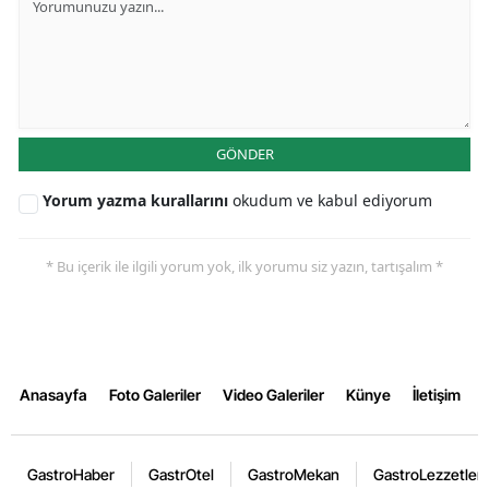
GÖNDER
Yorum yazma kurallarını
okudum ve kabul ediyorum
* Bu içerik ile ilgili yorum yok, ilk yorumu siz yazın, tartışalım *
Anasayfa
Foto Galeriler
Video Galeriler
Künye
İletişim
GastroHaber
GastrOtel
GastroMekan
GastroLezzetler