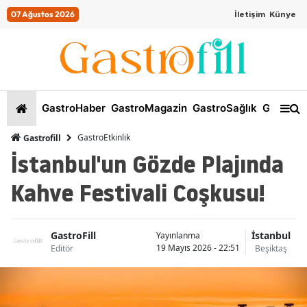
07 Ağustos 2026
İletişim
Künye
GastroHaber
GastroMagazin
GastroSağlık
GastroKi
GastroEtkinlik
Gastrofill
İstanbul'un Gözde Plajında
Kahve Festivali Coşkusu!
GastroFill
İstanbul
Yayınlanma
19 Mayıs 2026 - 22:51
Editör
Beşiktaş