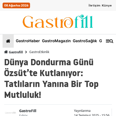
08 Ağustos 2026
İletişim
Künye
GastroHaber
GastroMagazin
GastroSağlık
GastroKi
GastroEtkinlik
Gastrofill
Dünya Dondurma Günü
Özsüt’te Kutlanıyor:
Tatlıların Yanına Bir Top
Mutluluk!
GastroFill
Yayınlanma
14 Temmuz 2025 - 15:56
Editör