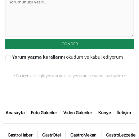
GÖNDER
Yorum yazma kurallarını
okudum ve kabul ediyorum
* Bu içerik ile ilgili yorum yok, ilk yorumu siz yazın, tartışalım *
Anasayfa
Foto Galeriler
Video Galeriler
Künye
İletişim
GastroHaber
GastrOtel
GastroMekan
GastroLezzetler