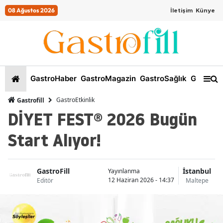
08 Ağustos 2026
İletişim
Künye
GastroHaber
GastroMagazin
GastroSağlık
GastroKi
GastroEtkinlik
Gastrofill
DİYET FEST® 2026 Bugün
Start Alıyor!
GastroFill
İstanbul
Yayınlanma
12 Haziran 2026 - 14:37
Editör
Maltepe