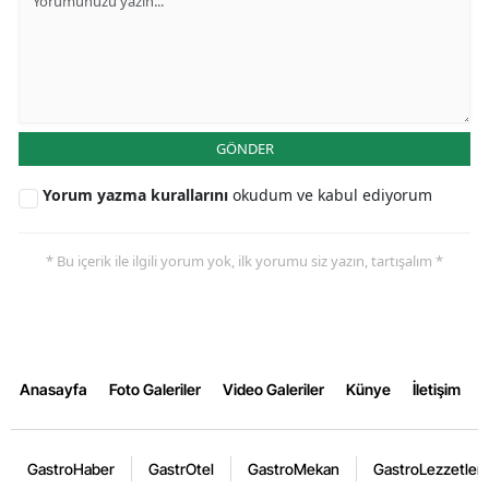
GÖNDER
Yorum yazma kurallarını
okudum ve kabul ediyorum
* Bu içerik ile ilgili yorum yok, ilk yorumu siz yazın, tartışalım *
Anasayfa
Foto Galeriler
Video Galeriler
Künye
İletişim
GastroHaber
GastrOtel
GastroMekan
GastroLezzetler