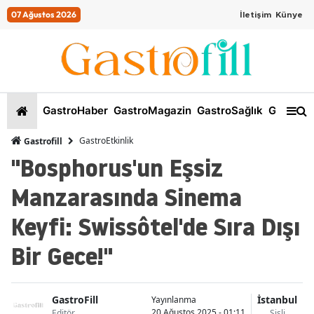
07 Ağustos 2026
İletişim
Künye
GastroHaber
GastroMagazin
GastroSağlık
GastroKi
GastroEtkinlik
Gastrofill
"Bosphorus'un Eşsiz
Manzarasında Sinema
Keyfi: Swissôtel'de Sıra Dışı
Bir Gece!"
GastroFill
İstanbul
Yayınlanma
20 Ağustos 2025 - 01:11
Editör
Şişli