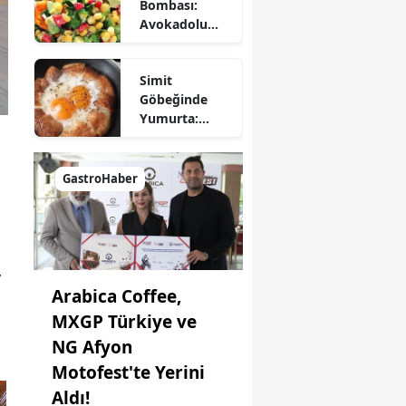
Bombası:
Lezzet Katın!
Avokadolu
Mısır Salatası
Nasıl Yapılır?
Simit
Göbeğinde
Yumurta:
Pratik ve
Farklı Bir
Kahvaltı
GastroHaber
Seçeneği
y
Arabica Coffee,
MXGP Türkiye ve
NG Afyon
Motofest'te Yerini
Aldı!