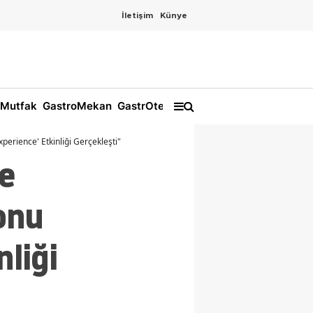
İletişim
Künye
Mutfak
GastroMekan
GastrOtel
perience' Etkinliği Gerçekleşti"
e
onu
nliği