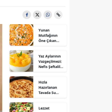
Yunan
Mutfağının
Öne Çıkan
Mezesi:
Tirokafteri
Yaz Aylarının
Nasıl Yapılır?
Vazgeçilmezi:
Nefis Şeftalili
Muhallebi
Tarifi!
Hızla
Hazırlanan
Tavada Su
Böreği Tarifi:
10 Dakikada
Lezzet
Sofralarınıza