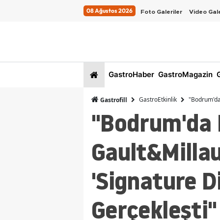
08 Ağustos 2026
Foto Galeriler
Video Gale
GastroHaber
GastroMagazin
G
GastroEtkinlik
"Bodrum'da 
Gastrofill
"Bodrum'da 
Gault&Millau
'Signature D
Gerçekleşti"