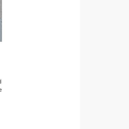
d
e
i