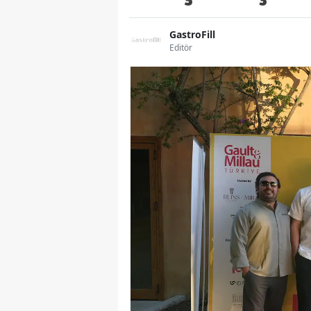
GastroFill
Editör