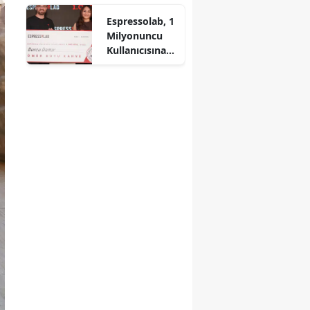
Pratik Tarif!
Espressolab, 1
Milyonuncu
Kullanıcısına
Ömür Boyu
Ücretsiz Kahve
Hediye Etti!