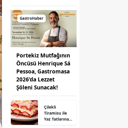
GastroHaber
Portekiz Mutfağının
Öncüsü Henrique Sá
Pessoa, Gastromasa
2026’da Lezzet
Şöleni Sunacak!
Çilekli
Tiramisu ile
Yaz Tatlarına
Lezzet Katın: