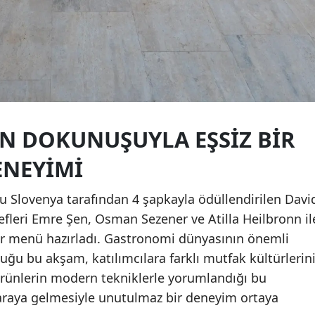
N DOKUNUŞUYLA EŞSIZ BIR
NEYIMI
au Slovenya tarafından 4 şapkayla ödüllendirilen Davi
şefleri Emre Şen, Osman Sezener ve Atilla Heilbronn il
 bir menü hazırladı. Gastronomi dünyasının önemli
uğu bu akşam, katılımcılara farklı mutfak kültürlerin
 ürünlerin modern tekniklerle yorumlandığı bu
r araya gelmesiyle unutulmaz bir deneyim ortaya