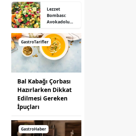
Lezzet
Bombası:
Avokadolu
Mısır Salatası
Nasıl Yapılır?
GastroTarifler
Bal Kabağı Çorbası
Hazırlarken Dikkat
Edilmesi Gereken
İpuçları
GastroHaber