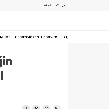
İletişim
Künye
Mutfak
GastroMekan
GastrOtel
ğin
i