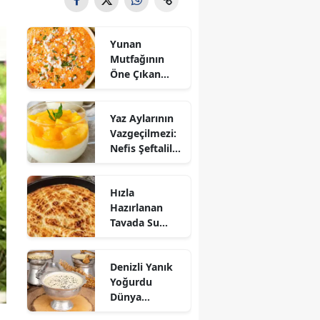
Yunan
Mutfağının
Öne Çıkan
Mezesi:
Tirokafteri
Yaz Aylarının
Nasıl Yapılır?
Vazgeçilmezi:
Nefis Şeftalili
Muhallebi
Tarifi!
Hızla
Hazırlanan
Tavada Su
Böreği Tarifi:
10 Dakikada
Denizli Yanık
Sofralarınıza
Yoğurdu
Lezzet Katın!
Dünya
Sofrasına Çıktı