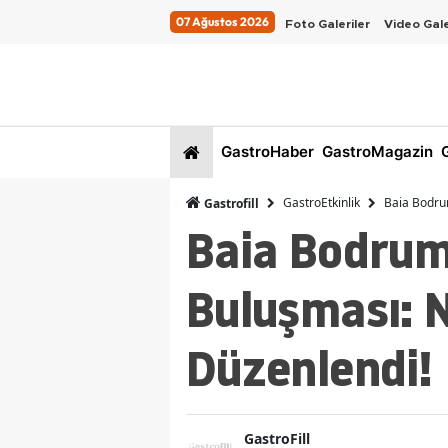
07 Ağustos 2026
Foto Galeriler
Video Gale
GastroHaber
GastroMagazin
G
GastroEtkinlik
Baia Bodrum
Gastrofill
Baia Bodrum'
Buluşması: 
Düzenlendi!
GastroFill