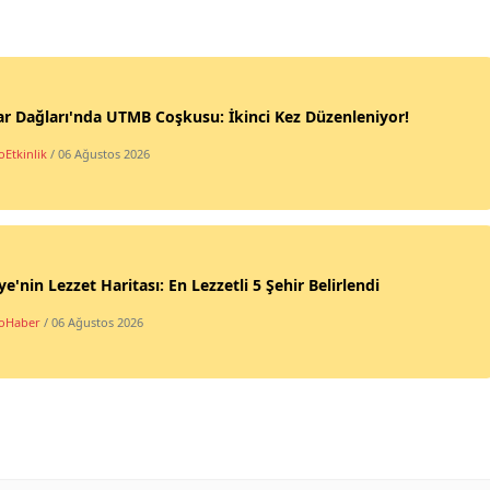
r Dağları'nda UTMB Coşkusu: İkinci Kez Düzenleniyor!
oEtkinlik
/ 06 Ağustos 2026
ye'nin Lezzet Haritası: En Lezzetli 5 Şehir Belirlendi
oHaber
/ 06 Ağustos 2026