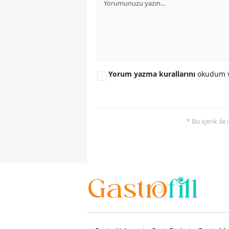
Yorum yazma kurallarını
okudum v
* Bu içerik ile