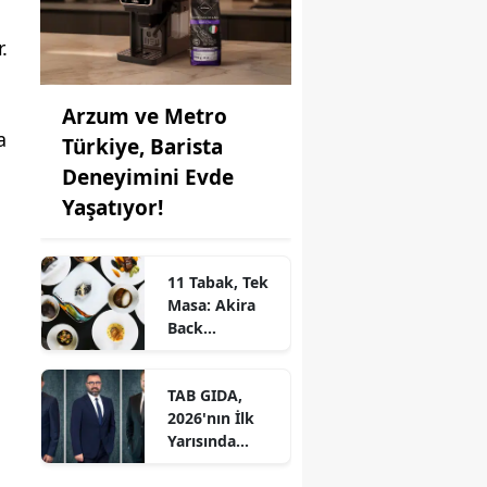
.
Arzum ve Metro
a
Türkiye, Barista
Deneyimini Evde
Yaşatıyor!
11 Tabak, Tek
Masa: Akira
Back
İstanbul’dan
Ayrıcalıklı
TAB GIDA,
Chef’s Table
2026'nın İlk
Yarısında
Etkileyici
Operasyonel