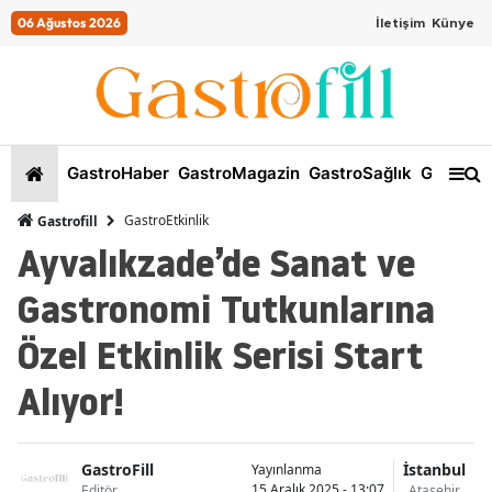
06 Ağustos 2026
İletişim
Künye
GastroHaber
GastroMagazin
GastroSağlık
GastroKi
GastroEtkinlik
Gastrofill
Ayvalıkzade’de Sanat ve
Gastronomi Tutkunlarına
Özel Etkinlik Serisi Start
Alıyor!
GastroFill
İstanbul
Yayınlanma
15 Aralık 2025 - 13:07
Editör
Ataşehir