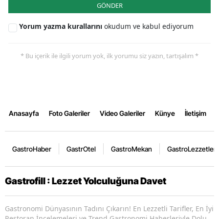
GÖNDER
Yorum yazma kurallarını
okudum ve kabul ediyorum
* Bu içerik ile ilgili yorum yok, ilk yorumu siz yazın, tartışalım *
Anasayfa
Foto Galeriler
Video Galeriler
Künye
İletişim
GastroHaber
GastrOtel
GastroMekan
GastroLezzetler
Gastrofill : Lezzet Yolculuğuna Davet
Gastronomi Dünyasının Tadını Çıkarın! En Lezzetli Tarifler, En İyi
Restoran İncelemeleri ve Trend Gastronomi Haberleriyle Dolu