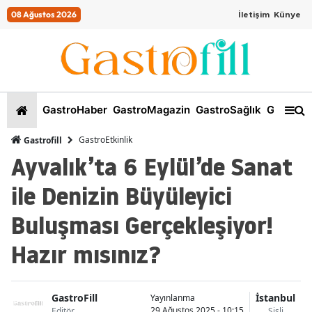
08 Ağustos 2026
İletişim
Künye
GastroHaber
GastroMagazin
GastroSağlık
GastroKi
GastroEtkinlik
Gastrofill
Ayvalık’ta 6 Eylül’de Sanat
ile Denizin Büyüleyici
Buluşması Gerçekleşiyor!
Hazır mısınız?
GastroFill
İstanbul
Yayınlanma
29 Ağustos 2025 - 10:15
Editör
Şişli