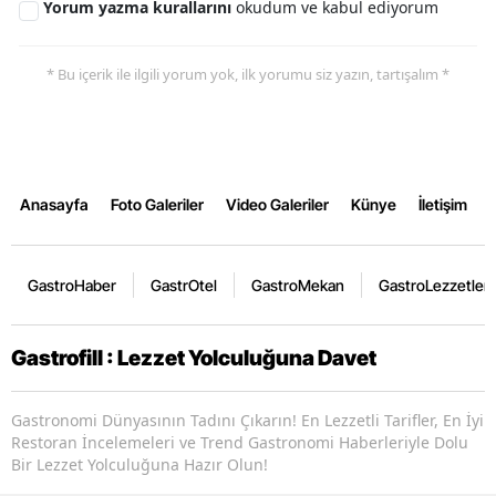
Yorum yazma kurallarını
okudum ve kabul ediyorum
* Bu içerik ile ilgili yorum yok, ilk yorumu siz yazın, tartışalım *
Anasayfa
Foto Galeriler
Video Galeriler
Künye
İletişim
GastroHaber
GastrOtel
GastroMekan
GastroLezzetler
Gastrofill : Lezzet Yolculuğuna Davet
Gastronomi Dünyasının Tadını Çıkarın! En Lezzetli Tarifler, En İyi
Restoran İncelemeleri ve Trend Gastronomi Haberleriyle Dolu
Bir Lezzet Yolculuğuna Hazır Olun!