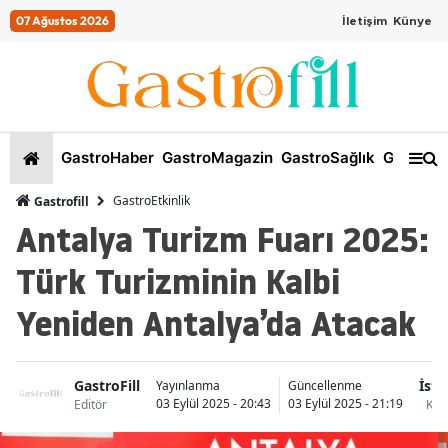
07 Ağustos 2026
İletişim
Künye
GastroHaber
GastroMagazin
GastroSağlık
GastroKi
GastroEtkinlik
Gastrofill
Antalya Turizm Fuarı 2025:
Türk Turizminin Kalbi
Yeniden Antalya’da Atacak
GastroFill
İsta
Yayınlanma
Güncellenme
03 Eylül 2025 - 20:43
03 Eylül 2025 - 21:19
Editör
Kad