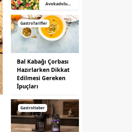
Avokadolu
Mısır Salatası
Nasıl Yapılır?
GastroTarifler
Bal Kabağı Çorbası
Hazırlarken Dikkat
Edilmesi Gereken
İpuçları
GastroHaber