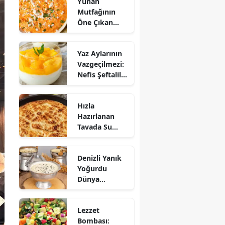
Yunan
Mutfağının
Öne Çıkan
Mezesi:
Tirokafteri
Yaz Aylarının
Nasıl Yapılır?
Vazgeçilmezi:
Nefis Şeftalili
Muhallebi
Tarifi!
Hızla
Hazırlanan
Tavada Su
Böreği Tarifi:
10 Dakikada
Denizli Yanık
Sofralarınıza
Yoğurdu
Lezzet Katın!
Dünya
Sofrasına Çıktı
Lezzet
Bombası: