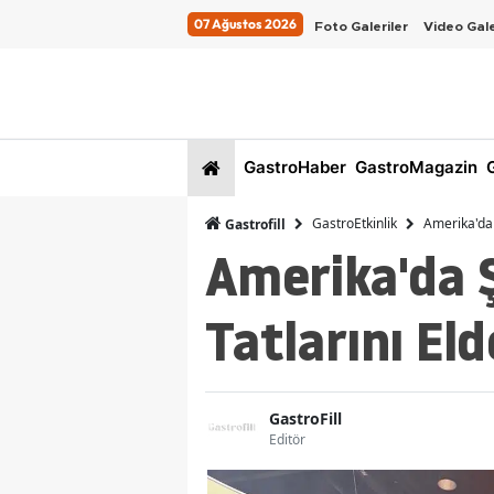
07 Ağustos 2026
Foto Galeriler
Video Gale
GastroHaber
GastroMagazin
G
GastroEtkinlik
Amerika'da Ş
Gastrofill
Amerika'da Ş
Tatlarını Eld
GastroFill
Editör