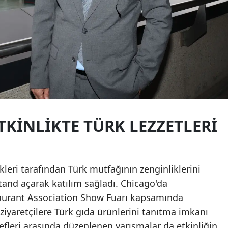
TKINLIKTE TÜRK LEZZETLERI
likleri tarafından Türk mutfağının zenginliklerini
tand açarak katılım sağladı. Chicago'da
taurant Association Show Fuarı kapsamında
 ziyaretçilere Türk gıda ürünlerini tanıtma imkanı
efleri arasında düzenlenen yarışmalar da etkinliğin