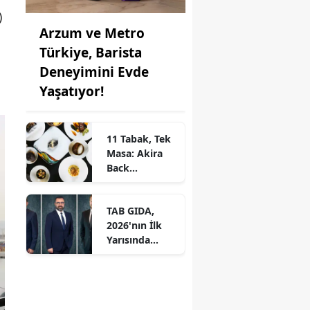
)
Arzum ve Metro
Türkiye, Barista
Deneyimini Evde
Yaşatıyor!
11 Tabak, Tek
Masa: Akira
Back
İstanbul’dan
Ayrıcalıklı
TAB GIDA,
Chef’s Table
2026'nın İlk
Yarısında
Etkileyici
Operasyonel
Başarı ile
Büyüme Hızını