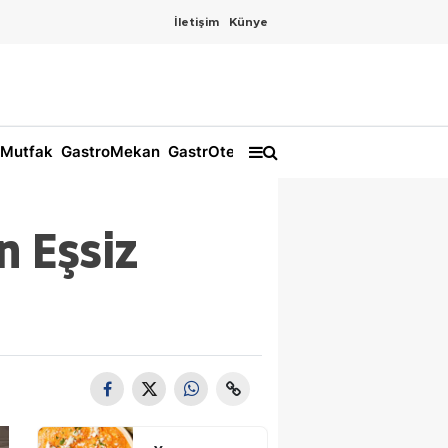
İletişim
Künye
Mutfak
GastroMekan
GastrOtel
n Eşsiz