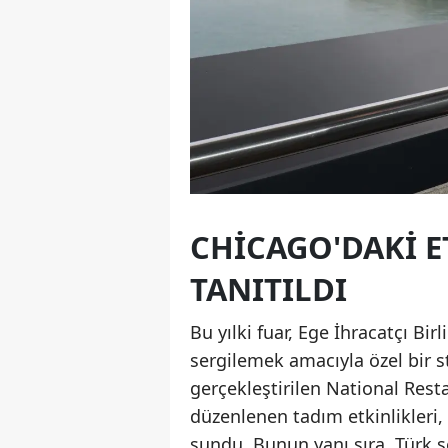
CHICAGO'DAKI E
TANITILDI
Bu yılki fuar, Ege İhracatçı Bir
sergilemek amacıyla özel bir s
gerçekleştirilen National Res
düzenlenen tadım etkinlikleri,
sundu. Bunun yanı sıra, Türk ş