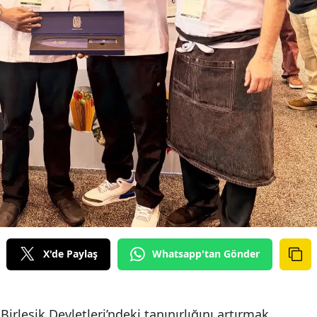
X'de Paylaş
Whatsapp'tan Gönder
irleşik Devletleri’ndeki tanınırlığını artırmak