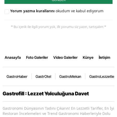
Yorum yazma kurallarını
okudum ve kabul ediyorum
* Bu içerik ile ilgili yorum yok, ilk yorumu siz yazın, tartışalım *
Anasayfa
Foto Galeriler
Video Galeriler
Künye
İletişim
GastroHaber
GastrOtel
GastroMekan
GastroLezzetler
Gastrofill : Lezzet Yolculuğuna Davet
Gastronomi Dünyasının Tadını Çıkarın! En Lezzetli Tarifler, En İyi
Restoran İncelemeleri ve Trend Gastronomi Haberleriyle Dolu