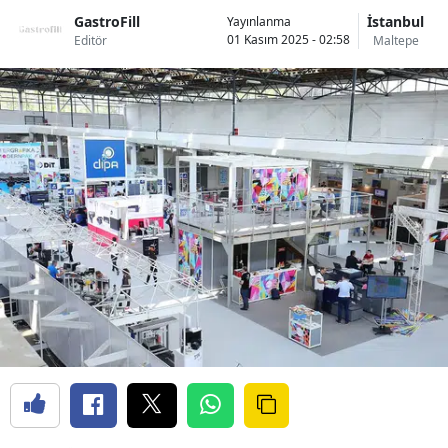
GastroFill
İstanbul
Yayınlanma
01 Kasım 2025 - 02:58
Editör
Maltepe