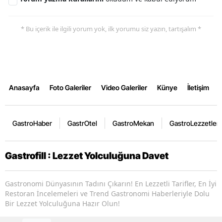
* Bu içerik ile ilgili yorum yok, ilk yorumu siz yazın, tartışalım *
Anasayfa
Foto Galeriler
Video Galeriler
Künye
İletişim
GastroHaber
GastrOtel
GastroMekan
GastroLezzetler
Gastrofill : Lezzet Yolculuğuna Davet
Gastronomi Dünyasının Tadını Çıkarın! En Lezzetli Tarifler, En İyi
Restoran İncelemeleri ve Trend Gastronomi Haberleriyle Dolu
Bir Lezzet Yolculuğuna Hazır Olun!