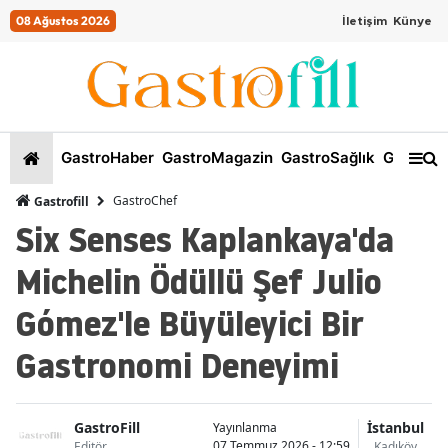
08 Ağustos 2026
İletişim
Künye
GastroHaber
GastroMagazin
GastroSağlık
GastroKi
GastroChef
Gastrofill
Six Senses Kaplankaya'da
Michelin Ödüllü Şef Julio
Gómez'le Büyüleyici Bir
Gastronomi Deneyimi
GastroFill
İstanbul
Yayınlanma
07 Temmuz 2026 - 12:59
Editör
Kadıköy