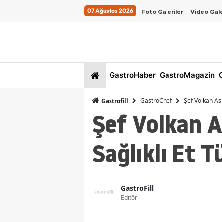
07 Ağustos 2026
Foto Galeriler
Video Gale
GastroHaber
GastroMagazin
G
GastroChef
Şef Volkan As
Gastrofill
Şef Volkan 
Sağlıklı Et T
GastroFill
Editör