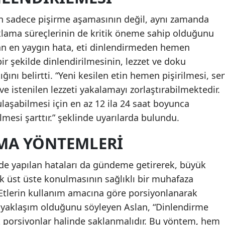
in sadece pişirme aşamasının değil, aynı zamanda
lama süreçlerinin de kritik öneme sahip olduğunu
lan en yaygın hata, eti dinlendirmeden hemen
bir şekilde dinlendirilmesinin, lezzet ve doku
ğını belirtti. “Yeni kesilen etin hemen pişirilmesi, ser
e istenilen lezzeti yakalamayı zorlaştırabilmektedir.
laşabilmesi için en az 12 ila 24 saat boyunca
ilmesi şarttır.” şeklinde uyarılarda bulundu.
AMA YÖNTEMLERI
nde yapılan hataları da gündeme getirerek, büyük
ak üst üste konulmasının sağlıklı bir muhafaza
 Etlerin kullanım amacına göre porsiyonlanarak
 yaklaşım olduğunu söyleyen Aslan, “Dinlendirme
k porsiyonlar halinde saklanmalıdır. Bu yöntem, hem