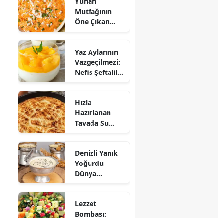
Yunan
Mutfağının
Öne Çıkan
Mezesi:
Tirokafteri
Yaz Aylarının
Nasıl Yapılır?
Vazgeçilmezi:
Nefis Şeftalili
Muhallebi
Tarifi!
Hızla
Hazırlanan
Tavada Su
Böreği Tarifi:
10 Dakikada
Denizli Yanık
Sofralarınıza
Yoğurdu
Lezzet Katın!
Dünya
Sofrasına Çıktı
Lezzet
Bombası: