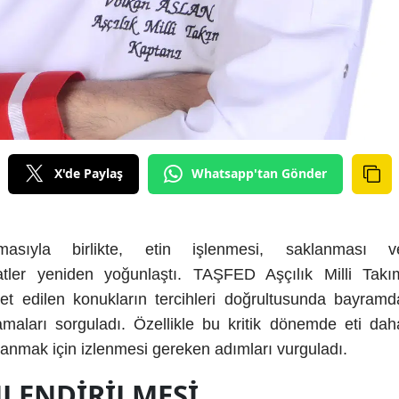
X'de Paylaş
Whatsapp'tan Gönder
asıyla birlikte, etin işlenmesi, saklanması v
katler yeniden yoğunlaştı. TAŞFED Aşçılık Milli Takı
t edilen konukların tercihleri doğrultusunda bayramd
amaları sorguladı. Özellikle bu kritik dönemde eti dah
kullanmak için izlenmesi gereken adımları vurguladı.
NLENDIRILMESI