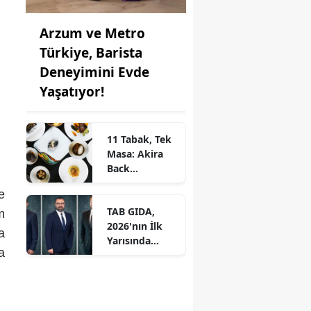
Arzum ve Metro
Türkiye, Barista
Deneyimini Evde
Yaşatıyor!
11 Tabak, Tek
Masa: Akira
Back
İstanbul’dan
e
Ayrıcalıklı
TAB GIDA,
Chef’s Table
m
2026'nın İlk
a
Yarısında
a
Etkileyici
Operasyonel
Başarı ile
Büyüme Hızını