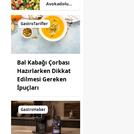
Avokadolu
Mısır Salatası
Nasıl Yapılır?
GastroTarifler
Bal Kabağı Çorbası
Hazırlarken Dikkat
Edilmesi Gereken
İpuçları
GastroHaber