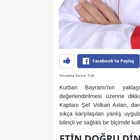
Facebook'ta Paylaş
Okunma Süresi: 3 dk
Kurban Bayramı'nın yaklaşm
değerlendirilmesi üzerine dik
Kaptanı Şef Volkan Aslan, dave
sıkça karşılaşılan yanlış uygul
bilinçli ve sağlıklı bir biçimde 
ETIN DOĞRU DI