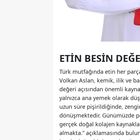
ETIN BESIN DEĞ
Türk mutfağında etin her parça
Volkan Aslan, kemik, ilik ve b
değeri açısından önemli kaynak
yalnızca ana yemek olarak düşü
uzun süre pişirildiğinde, zeng
dönüşmektedir. Günümüzde pek 
gerçek doğal kolajen kaynakla
almakta.” açıklamasında bulundu