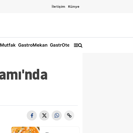
İletişim
Künye
Mutfak
GastroMekan
GastrOtel
ramı'nda