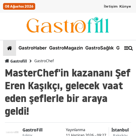
08 Ağustos 2026
İletişim
Künye
GastroHaber
GastroMagazin
GastroSağlık
GastroKi
GastroChef
Gastrofill
MasterChef'in kazananı Şef
Eren Kaşıkçı, gelecek vaat
eden şeflerle bir araya
geldi!
GastroFill
İstanbul
Yayınlanma
11 Haziran 2026 - 09:27
Editör
Bakırköy