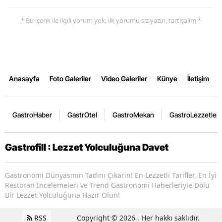
* Bu içerik ile ilgili yorum yok, ilk yorumu siz yazın, tartışalım *
Anasayfa
Foto Galeriler
Video Galeriler
Künye
İletişim
GastroHaber
GastrOtel
GastroMekan
GastroLezzetler
Gastrofill : Lezzet Yolculuğuna Davet
Gastronomi Dünyasının Tadını Çıkarın! En Lezzetli Tarifler, En İyi
Restoran İncelemeleri ve Trend Gastronomi Haberleriyle Dolu
Bir Lezzet Yolculuğuna Hazır Olun!
RSS
Copyright © 2026 . Her hakkı saklıdır.